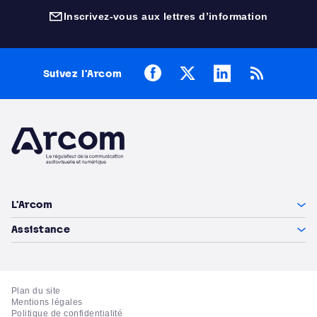
Inscrivez-vous aux lettres d’information
(nouvelle fenêtre)
Facebook
X
LinkedIn
RSS
Suivez l’Arcom
Arcom
L'Arcom
Assistance
Plan du site
Mentions légales
Politique de confidentialité