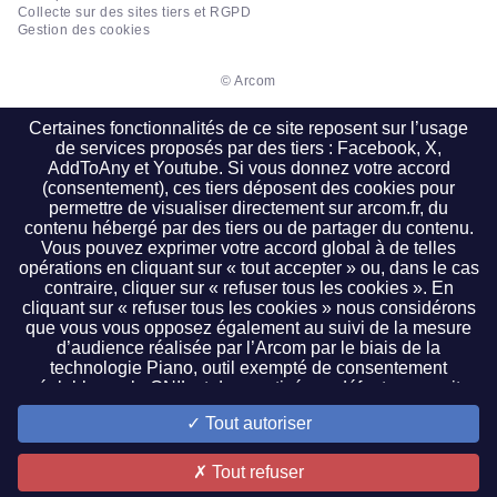
Collecte sur des sites tiers et RGPD
Gestion des cookies
© Arcom
Certaines fonctionnalités de ce site reposent sur l’usage
de services proposés par des tiers : Facebook, X,
AddToAny et Youtube. Si vous donnez votre accord
(consentement), ces tiers déposent des cookies pour
permettre de visualiser directement sur arcom.fr, du
contenu hébergé par des tiers ou de partager du contenu.
Vous pouvez exprimer votre accord global à de telles
opérations en cliquant sur « tout accepter » ou, dans le cas
contraire, cliquer sur « refuser tous les cookies ». En
cliquant sur « refuser tous les cookies » nous considérons
que vous vous opposez également au suivi de la mesure
d’audience réalisée par l’Arcom par le biais de la
technologie Piano, outil exempté de consentement
préalable par la CNIL et donc activé par défaut sur ce site.
Il vous est possible de cliquer sur « paramétrer les cookies
Tout autoriser
» pour faire un choix plus précis. Ce paramétrage est
accessible à tout moment en cliquant sur le lien de bas de
page « gestion des cookies ». Si vous refusez la lecture ou
Tout refuser
le dépôt d’un cookie pour une finalité donnée, les